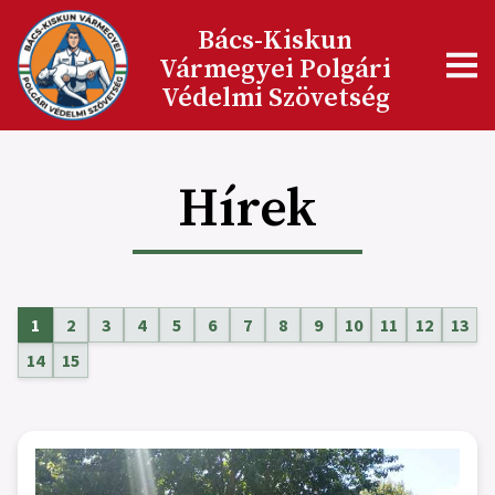
Bács-Kiskun
Vármegyei Polgári
Védelmi Szövetség
Hírek
1
2
3
4
5
6
7
8
9
10
11
12
13
14
15