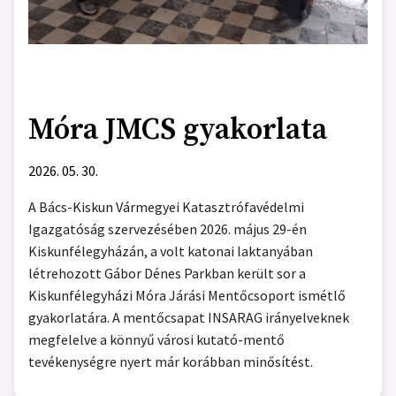
Móra JMCS gyakorlata
2026. 05. 30.
A Bács-Kiskun Vármegyei Katasztrófavédelmi
Igazgatóság szervezésében 2026. május 29-én
Kiskunfélegyházán, a volt katonai laktanyában
létrehozott Gábor Dénes Parkban került sor a
Kiskunfélegyházi Móra Járási Mentőcsoport ismétlő
gyakorlatára. A mentőcsapat INSARAG irányelveknek
megfelelve a könnyű városi kutató-mentő
tevékenységre nyert már korábban minősítést.