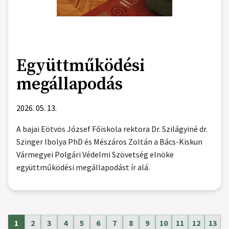
Együttműködési
megállapodás
2026. 05. 13.
A bajai Eötvös József Főiskola rektora Dr. Szilágyiné dr.
Szinger Ibolya PhD és Mészáros Zoltán a Bács-Kiskun
Vármegyei Polgári Védelmi Szövetség elnöke
együttműködési megállapodást ír alá.
1
2
3
4
5
6
7
8
9
10
11
12
13