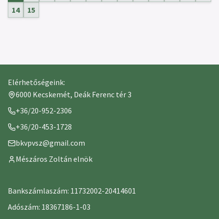
14
15
Elérhetőségeink:
6000 Kecskemét, Deák Ferenc tér 3
+36/20-952-2306
+36/20-453-1728
bkvpvsz@gmail.com
Mészáros Zoltán elnök
Bankszámlaszám: 11732002-20414601
Adószám: 18367186-1-03