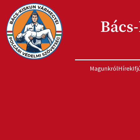
Bács-
Magunkról
Hírek
If