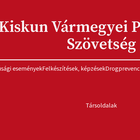
Kiskun Vármegyei P
Szövetség
júsági események
Felkészítések, képzések
Drogprevenc
Társoldalak