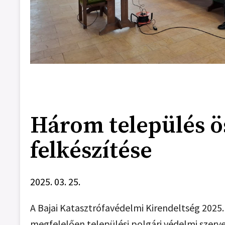
Három település ö
felkészítése
2025. 03. 25.
A Bajai Katasztrófavédelmi Kirendeltség 2025.
megfelelően települési polgári védelmi szer