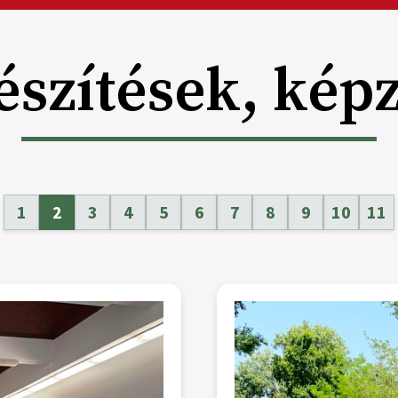
észítések, kép
1
2
3
4
5
6
7
8
9
10
11