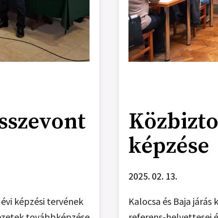
sszevont
Közbizto
képzése
2025. 02. 13.
 évi képzési tervének
Kalocsa és Baja járás 
vezetek továbbképzése
referens-helyettesei 