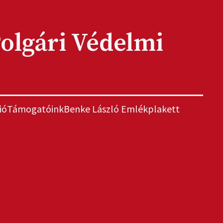
olgári Védelmi
ió
Támogatóink
Benke László Emlékplakett