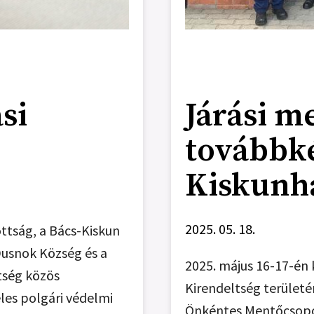
si
Járási m
továbbk
Kiskunh
2025. 05. 18.
ttság, a Bács-Kiskun
usnok Község és a
2025. május 16-17-én 
tség közös
Kirendeltség területé
les polgári védelmi
Önkéntes Mentőcsopor