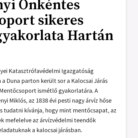
nyi Önkéntes
port sikeres
gyakorlata Hartán
yei Katasztrófavédelmi Igazgatóság
a Duna parton került sor a Kalocsai Járás
Mentőcsoport ismétlő gyakorlatára. A
i Miklós, az 1838 évi pesti nagy árvíz hőse
is tudatni kívánja, hogy mint mentőcsapat, az
k mefelelve az árvízvédelmi teendők
feladatuknak a kalocsai járásban.