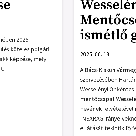
se
Wesselé
Mentőcso
ismétlő 
mében 2025.
lés köteles polgári
2025. 06. 13.
akkiképzése, mely
t.
A Bács-Kiskun Vármeg
szervezésében Hartán 
Wesselényi Önkéntes 
mentőcsapat Wesselény
nevének felvételével 
INSARAG irányelvekne
ellátását tekintik fő 