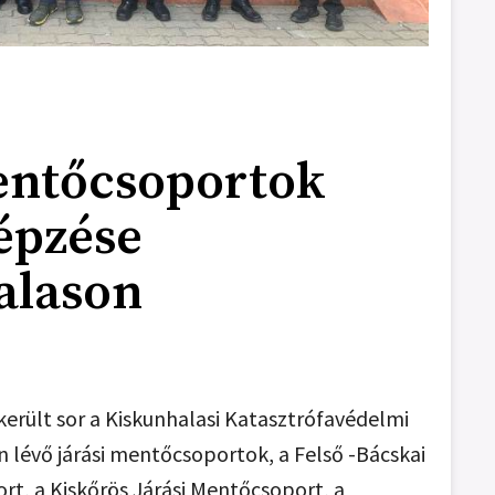
entőcsoportok
épzése
alason
került sor a Kiskunhalasi Katasztrófavédelmi
n lévő járási mentőcsoportok, a Felső -Bácskai
t, a Kiskőrös Járási Mentőcsoport, a