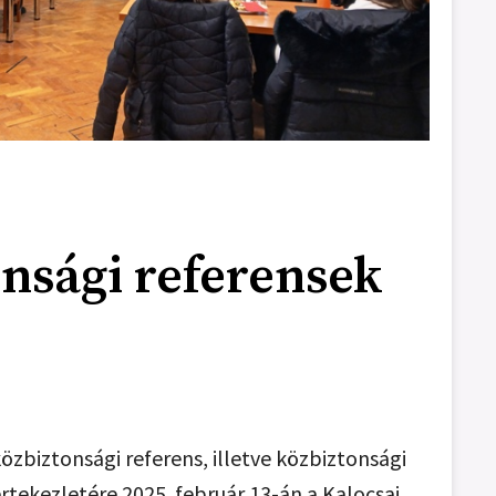
nsági referensek
közbiztonsági referens, illetve közbiztonsági
értekezletére 2025. február 13-án a Kalocsai