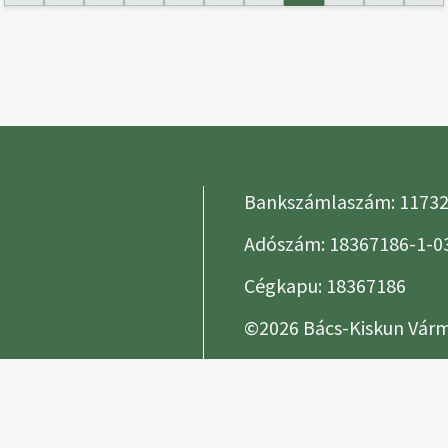
Bankszámlaszám: 1173
Adószám: 18367186-1-0
Cégkapu: 18367186
©2026 Bács-Kiskun Várm
Alapszabály
Számviteli beszámol