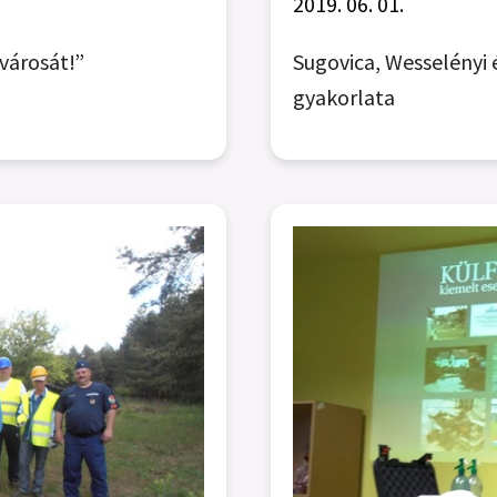
2019. 06. 01.
városát!”
Sugovica, Wesselényi 
gyakorlata