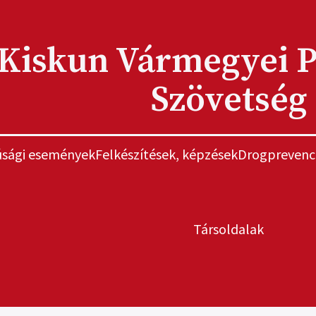
Kiskun Vármegyei P
Szövetség
júsági események
Felkészítések, képzések
Drogprevenc
Társoldalak