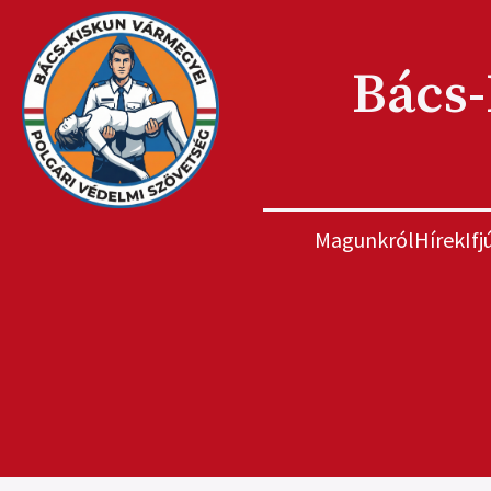
Bács-
Magunkról
Hírek
If