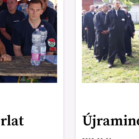
rlat
Újraminő