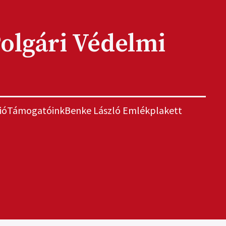
olgári Védelmi
ió
Támogatóink
Benke László Emlékplakett