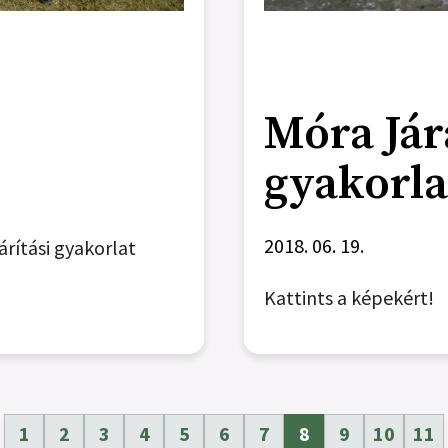
Móra Jár
gyakorla
2018. 06. 19.
árítási gyakorlat
Kattints a képekért!
1
2
3
4
5
6
7
8
9
10
11