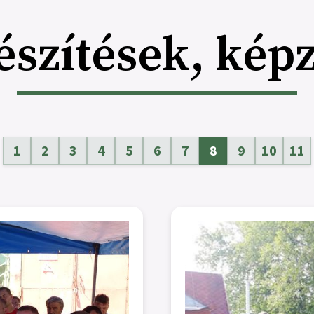
észítések, kép
1
2
3
4
5
6
7
8
9
10
11