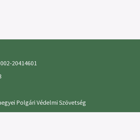
2002-20414601
3
egyei Polgári Védelmi Szövetség
ók