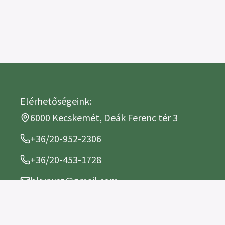
Elérhetőségeink:
6000 Kecskemét, Deák Ferenc tér 3
+36/20-952-2306
+36/20-453-1728
bkvpvsz@gmail.com
Mészáros Zoltán elnök