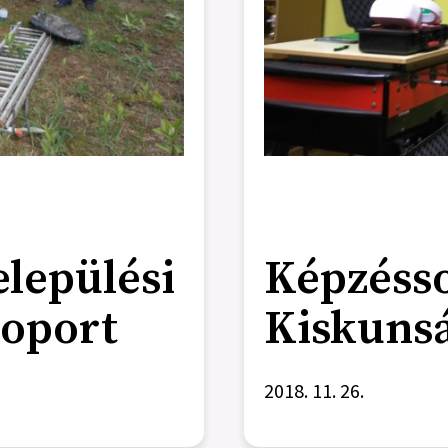
elepülési
Képzésso
oport
Kiskuns
2018. 11. 26.